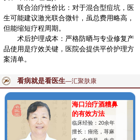
联合治疗性价比：对于混合型痘坑，医
生可能建议激光联合微针，虽总费用略高，
但能缩短疗程周期。
术后护理成本：严格防晒与专业修复产
品使用是疗效关键，医院会提供平价护理方
案清单。
看病就是看医生
—汇聚肤康
海口治疗酒糟鼻
的有效方法
临床经验：20余年
擅长：痤疮，荨麻