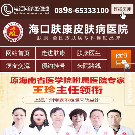
网站首页
走进肤康
肤康医生
病友交流
预约挂号
来院路线
免
费
电
话
咨
询