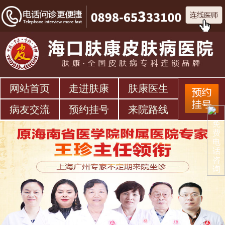
网站首页
走进肤康
肤康医生
病友交流
预约挂号
来院路线
免
费
电
话
咨
询