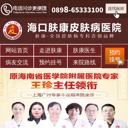
网站首页
走进肤康
肤康医生
病友交流
预约挂号
来院路线
免
费
电
话
咨
询