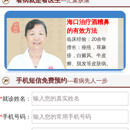
看病就是看医生
—汇聚肤康
海口治疗酒糟鼻
的有效方法
临床经验：20余年
擅长：痤疮，荨麻
疹，白癜风、牛皮
癣、脱发等皮肤病。
手机短信免费预约
—看病先人一步
*
就诊姓名：
*
手机号码：