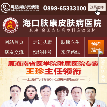
网站首页
走进肤康
肤康医生
病友交流
预约挂号
来院路线
免
费
电
话
咨
询